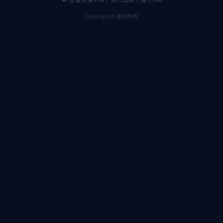
人事处党支部开展5月支
信息来源：
浏览：
发布日期：
上
午，人事处党支部
在行政楼
1
10
会议室
开展
5
月
“支部
动。此次活动由支部副书记刘小平主持。
，全体党员重温入党誓词，集体诵读《中国共产党章
领学习了《
习近平给中国农业大学科技小院的同学们的
区、建功先行区”专题学习
》、
《关于在全校深入开展
案》
等内容
，
集中观看了党的二十大报告系列视频讲座
习近平新时代中国特色社会主义思想的世界观和方法论