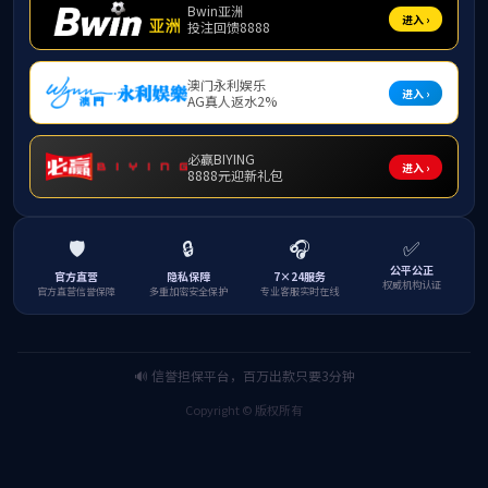
教育部关于建立健全高校师德建设长效机制的意见
2022-09-14
关于印发《伟德国际唯一官网入口关于加强师德师风建设的意见（修订）》的通知
2022-09-13
伟德国际唯一官网入口师德师风承诺书
2022-05-13
伟德国际唯一官网入口师德师风专题学习资料汇编
2022-05-13
关于印发《伟德国际唯一官网入口2022年师德师风建设年活动方案》的通知
2022-05-13
上页
1
下页
共10条
共1页
联系我们：
地址：湖北省荆州市荆州区学苑路1号