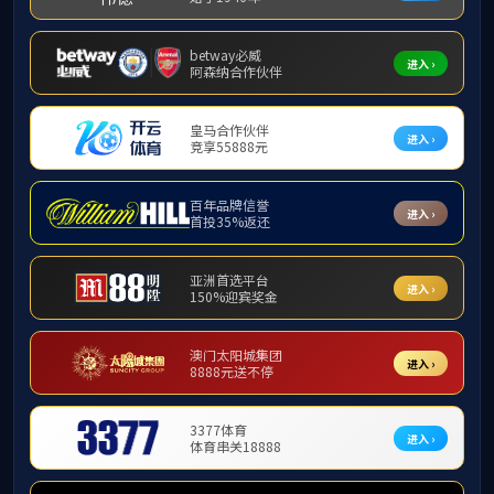
工
工
德
干
作
作
师
部
下
风
人
载
人
师德师风
事
专
才
当前位置：
首页
->
师德师风
->
规章制度
档
区
论
案
坛
关于印发《伟德国际唯一官网入口关于推进师德师风建设的十条举措（试行）》的通知
2024-06-17
关于印发《伟德国际唯一官网入口师德师风失范行为处理办法（试行）》的通知
2024-05-11
教育部关于高校教师师德失范行为处理的指导意见
2024-04-10
教育部关于印发《新时代高校教师职业行为十项准则》等三项准则的通知
2024-03-21
教育部等七部门印发《关于加强和改进新时代师德师风建设的意见》的通知
2024-01-12